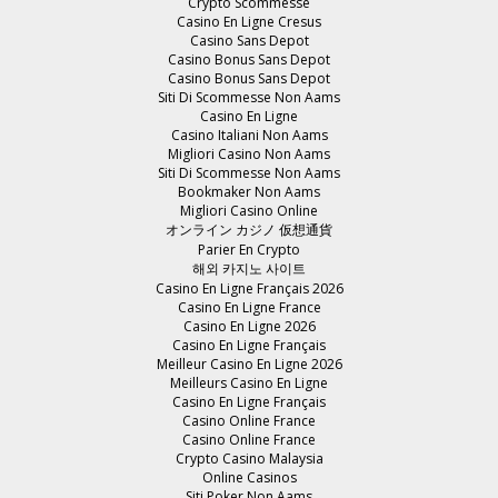
Crypto Scommesse
Casino En Ligne Cresus
Casino Sans Depot
Casino Bonus Sans Depot
Casino Bonus Sans Depot
Siti Di Scommesse Non Aams
Casino En Ligne
Casino Italiani Non Aams
Migliori Casino Non Aams
Siti Di Scommesse Non Aams
Bookmaker Non Aams
Migliori Casino Online
オンライン カジノ 仮想通貨
Parier En Crypto
해외 카지노 사이트
Casino En Ligne Français 2026
Casino En Ligne France
Casino En Ligne 2026
Casino En Ligne Français
Meilleur Casino En Ligne 2026
Meilleurs Casino En Ligne
Casino En Ligne Français
Casino Online France
Casino Online France
Crypto Casino Malaysia
Online Casinos
Siti Poker Non Aams