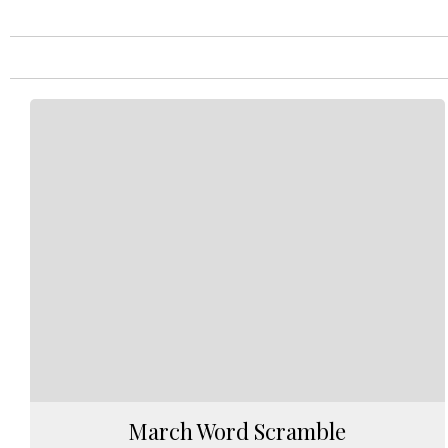
March Word Scramble