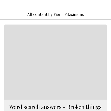
All content by Fiona Fitzsimons
Word search answers - Broken things