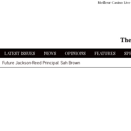
Meilleur Casino Live
LATEST ISSUES
NEWS
OPINIONS
FEATURES
SP
Future Jackson-Reed Principal: Sah Brown
DGS funding helps change signage to Jackson-Reed
Future Jackson-Reed Principal: Sah Brown