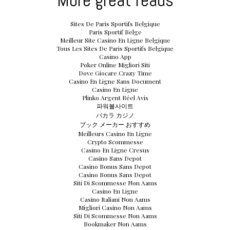
More great reads
Sites De Paris Sportifs Belgique
Paris Sportif Belge
Meilleur Site Casino En Ligne Belgique
Tous Les Sites De Paris Sportifs Belgique
Casino App
Poker Online Migliori Siti
Dove Giocare Crazy Time
Casino En Ligne Sans Document
Casino En Ligne
Plinko Argent Réel Avis
파워볼사이트
バカラ カジノ
ブック メーカー おすすめ
Meilleurs Casino En Ligne
Crypto Scommesse
Casino En Ligne Cresus
Casino Sans Depot
Casino Bonus Sans Depot
Casino Bonus Sans Depot
Siti Di Scommesse Non Aams
Casino En Ligne
Casino Italiani Non Aams
Migliori Casino Non Aams
Siti Di Scommesse Non Aams
Bookmaker Non Aams