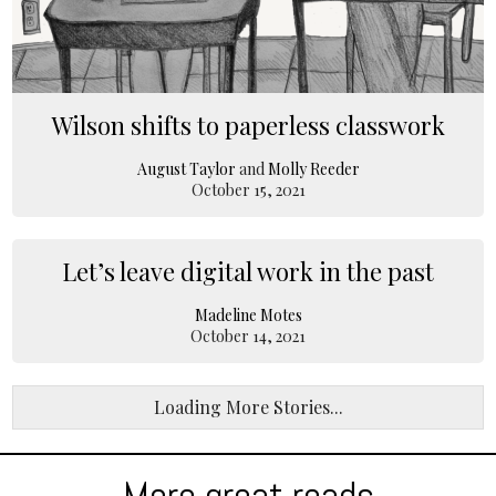
Wilson shifts to paperless classwork
August Taylor
and
Molly Reeder
October 15, 2021
Let’s leave digital work in the past
Madeline Motes
October 14, 2021
Loading More Stories...