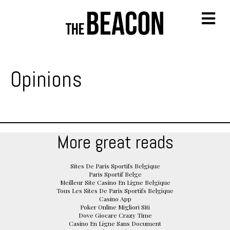
M
Opinions
More great reads
Sites De Paris Sportifs Belgique
Paris Sportif Belge
Meilleur Site Casino En Ligne Belgique
Tous Les Sites De Paris Sportifs Belgique
Casino App
Poker Online Migliori Siti
Dove Giocare Crazy Time
Casino En Ligne Sans Document