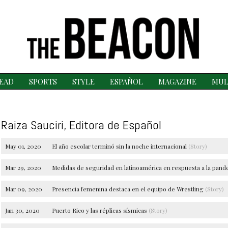
EAD
SPORTS
STYLE
ESPAÑOL
MAGAZINE
MUL
Raiza Sauciri, Editora de Español
May 01, 2020
El año escolar terminó sin la noche internacional
(Story)
Mar 29, 2020
Medidas de seguridad en latinoamérica en respuesta a la pan
Mar 09, 2020
Presencia femenina destaca en el equipo de Wrestling
(Story)
Jan 30, 2020
Puerto Rico y las réplicas sísmicas
(Story)