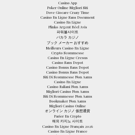
Casino App
Poker Online Migliori Siti
Dove Giocare Crazy Time
Casino En Ligne Sans Document
Casino En Ligne
Plinko Argent Réel Avis
파워볼사이트
バカラ カジノ
ブック メーカー おすすめ
Meilleurs Casino En Ligne
Crypto Scommesse
Casino En Ligne Cresus
Casino Sans Depot
Casino Bonus Sans Depot
Casino Bonus Sans Depot
Siti Di Scommesse Non Aams
Casino En Ligne
Casino Italiani Non Aams
Migliori Casino Non Aams
Siti Di Scommesse Non Aams
Bookmaker Non Aams
Migliori Casino Online
オンライン カジノ 仮想通貨
Parier En Crypto
해외 카지노 사이트
Casino En Ligne Français 2026
Casino En Ligne France