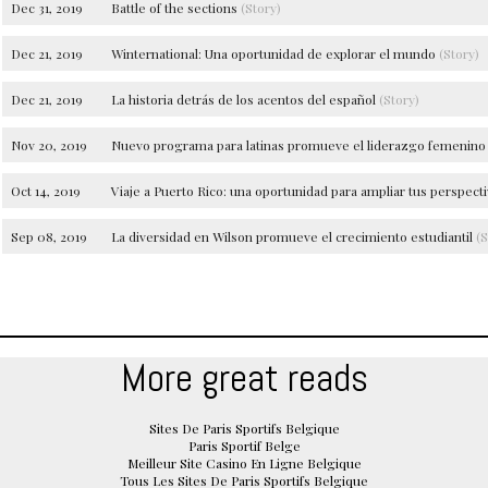
Dec 31, 2019
Battle of the sections
(Story)
Dec 21, 2019
Winternational: Una oportunidad de explorar el mundo
(Story)
Dec 21, 2019
La historia detrás de los acentos del español
(Story)
Nov 20, 2019
Nuevo programa para latinas promueve el liderazgo femenin
Oct 14, 2019
Viaje a Puerto Rico: una oportunidad para ampliar tus perspect
Sep 08, 2019
La diversidad en Wilson promueve el crecimiento estudiantil
(S
More great reads
Sites De Paris Sportifs Belgique
Paris Sportif Belge
Meilleur Site Casino En Ligne Belgique
Tous Les Sites De Paris Sportifs Belgique