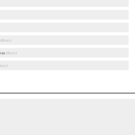
o
(Story)
ivas
(Story)
tory)