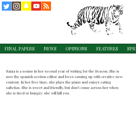
Instagram
Snapchat
YouTube
RSS
Twitter
Feed
FINAL PAPERS
NEWS
OPINIONS
FEATURES
SPR
Raiza is a senior in her second year of writing for the Beacon. She is
now the spanish section editor and loves coming up with creative new
content. In her free time, she plays the piano and enjoys eating
salteñas. She is sweet and friendly, but don’t come across her when
she is tired or hungry; she will kill you.