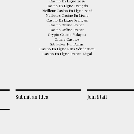
Casino En Ligne 2026
Casino En Ligne Français
Meilleur Casino En Ligne 2026
Meilleurs Casino En Ligne
Casino En Ligne Français
Casino Online France
Casino Online France
Crypto Casino Malaysia
Online Casinos
Siti Poker Non Aams
Casino En Ligne Sans Vérification
Casino En Ligne France Légal
Submit an Idea
Join Staff