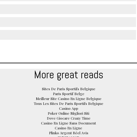
More great reads
Sites De Paris Sportifs Belgique
Paris Sportif Belge
Meilleur Site Casino En Ligne Belgique
Tous Les Sites De Paris Sportifs Belgique
Casino App
Poker Online Migliori Siti
Dove Giocare Crazy Time
Casino En Ligne Sans Document
Casino En Ligne
Plinko Argent Réel Avis