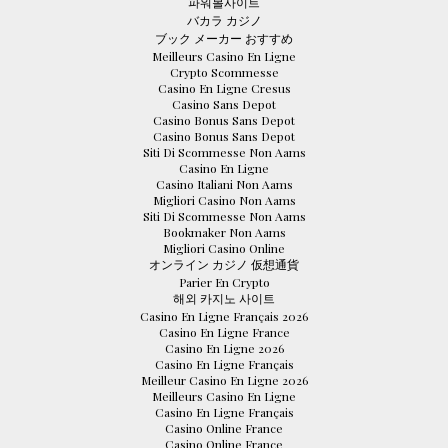
파워볼사이트
バカラ カジノ
ブック メーカー おすすめ
Meilleurs Casino En Ligne
Crypto Scommesse
Casino En Ligne Cresus
Casino Sans Depot
Casino Bonus Sans Depot
Casino Bonus Sans Depot
Siti Di Scommesse Non Aams
Casino En Ligne
Casino Italiani Non Aams
Migliori Casino Non Aams
Siti Di Scommesse Non Aams
Bookmaker Non Aams
Migliori Casino Online
オンライン カジノ 仮想通貨
Parier En Crypto
해외 카지노 사이트
Casino En Ligne Français 2026
Casino En Ligne France
Casino En Ligne 2026
Casino En Ligne Français
Meilleur Casino En Ligne 2026
Meilleurs Casino En Ligne
Casino En Ligne Français
Casino Online France
Casino Online France