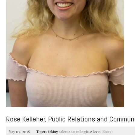
Rose Kelleher, Public Relations and Commun
May 09, 2018
Tigers taking talents to collegiate level
(Story)