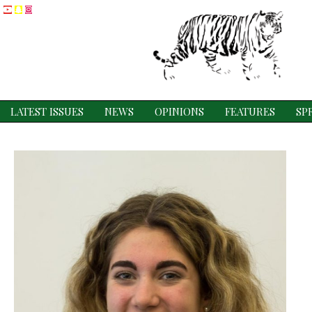
RSS
YouTube
Snapchat
Instagram
Feed
Twitter
LATEST ISSUES
NEWS
OPINIONS
FEATURES
SP