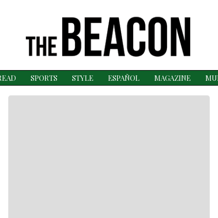
READ
SPORTS
STYLE
ESPAÑOL
MAGAZINE
MU