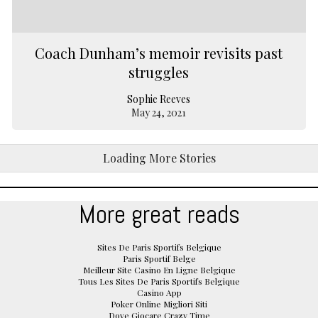
Coach Dunham’s memoir revisits past
struggles
Sophie Reeves
May 24, 2021
Loading More Stories
More great reads
Sites De Paris Sportifs Belgique
Paris Sportif Belge
Meilleur Site Casino En Ligne Belgique
Tous Les Sites De Paris Sportifs Belgique
Casino App
Poker Online Migliori Siti
Dove Giocare Crazy Time