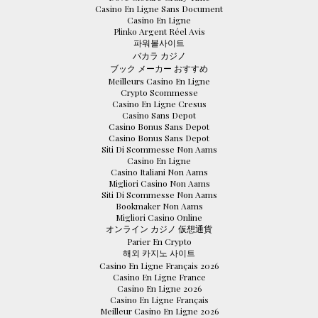
Casino En Ligne Sans Document
Casino En Ligne
Plinko Argent Réel Avis
파워볼사이트
バカラ カジノ
ブック メーカー おすすめ
Meilleurs Casino En Ligne
Crypto Scommesse
Casino En Ligne Cresus
Casino Sans Depot
Casino Bonus Sans Depot
Casino Bonus Sans Depot
Siti Di Scommesse Non Aams
Casino En Ligne
Casino Italiani Non Aams
Migliori Casino Non Aams
Siti Di Scommesse Non Aams
Bookmaker Non Aams
Migliori Casino Online
オンライン カジノ 仮想通貨
Parier En Crypto
해외 카지노 사이트
Casino En Ligne Français 2026
Casino En Ligne France
Casino En Ligne 2026
Casino En Ligne Français
Meilleur Casino En Ligne 2026