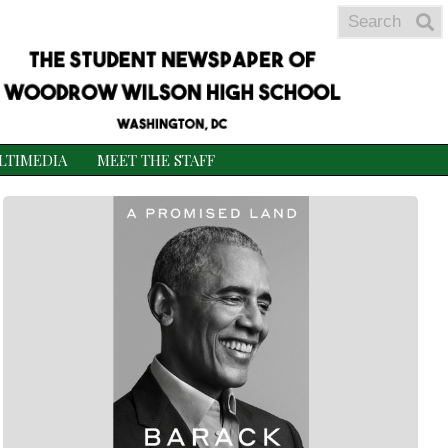
Search
S
S
LTIMEDIA
MEET THE STAFF