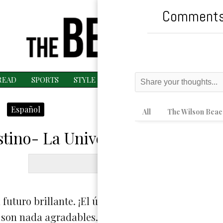
Comments
READ
SPORTS
STYLE
ESPAÑOL
MAGAZINE
MU
Español
All
The Wilson Beac
stino- La Universidad
Graphic 
uturo brillante. ¡El único problema es aplicar y 
o son nada agradables. A veces nos cansamos de es