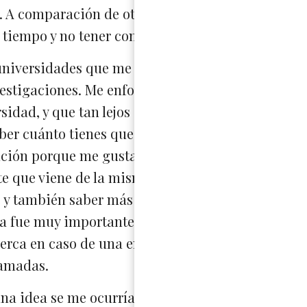
 A comparación de otros, para mí el proceso ha s
 tiempo y no tener consejeras a mi lado.
universidades que me interesaban. Encontré bast
vestigaciones. Me enfoqué que me interesaban co
rsidad, y que tan lejos estaba de casa. El aspecto 
ber cuánto tienes que pagar y no quedar endeuda
nción porque me gustaría ir a una universidad d
 que viene de la misma categoría que yo. No sol
 y también saber más sobre sus culturas, ambient
asa fue muy importante para mí. Busqué lugares ce
erca en caso de una emergencia. Pero si ese no es
lamadas.
una idea se me ocurría, me sentía perdido. Cuan