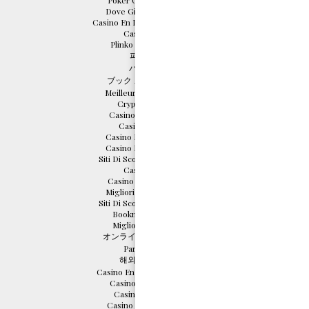
Poker Online Migliori Siti
Dove Giocare Crazy Time
Casino En Ligne Sans Document
Casino En Ligne
Plinko Argent Réel Avis
파워볼사이트
バカラ カジノ
ブック メーカー おすすめ
Meilleurs Casino En Ligne
Crypto Scommesse
Casino En Ligne Cresus
Casino Sans Depot
Casino Bonus Sans Depot
Casino Bonus Sans Depot
Siti Di Scommesse Non Aams
Casino En Ligne
Casino Italiani Non Aams
Migliori Casino Non Aams
Siti Di Scommesse Non Aams
Bookmaker Non Aams
Migliori Casino Online
オンライン カジノ 仮想通貨
Parier En Crypto
해외 카지노 사이트
Casino En Ligne Français 2026
Casino En Ligne France
Casino En Ligne 2026
Casino En Ligne Français