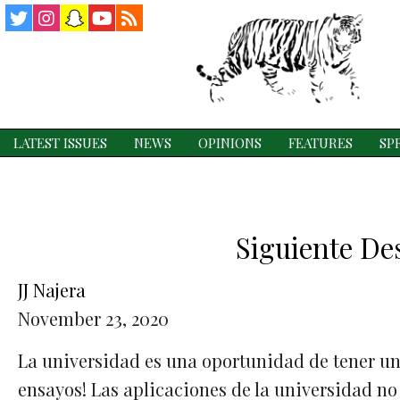
Twitter
Instagram
Snapchat
YouTube
RSS
Feed
LATEST ISSUES
NEWS
OPINIONS
FEATURES
SP
Siguiente De
JJ Najera
November 23, 2020
La universidad es una oportunidad de tener un f
ensayos! Las aplicaciones de la universidad n