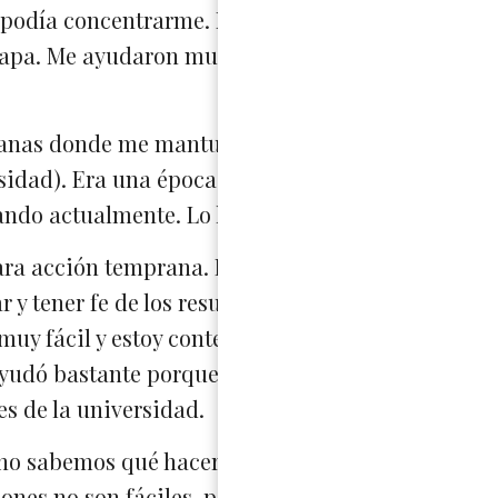
no podía concentrarme. Lo que más me ayudó fue 
etapa. Me ayudaron mucho a escribir mis ensayos
manas donde me mantuve escribiendo ensayos para
ersidad). Era una época muy difícil porque tambié
ando actualmente. Lo hice y ahora tengo todo com
a acción temprana. Hice todo lo posible y revisé 
r y tener fe de los resultados. Esperaba resultado
 muy fácil y estoy contento que tuve mucho éxito e
 ayudó bastante porque me dio la oportunidad de t
es de la universidad.
 no sabemos qué hacer. Mi consejo es tomarse un
ciones no son fáciles, pero también son bien estres