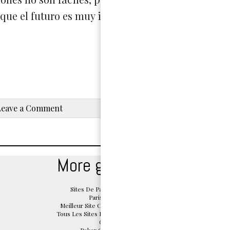
que el futuro es muy importante para todo nosotr
Leave a Comment
More great reads
Sites De Paris Sportifs Belgique
Paris Sportif Belge
Meilleur Site Casino En Ligne Belgique
Tous Les Sites De Paris Sportifs Belgique
Casino App