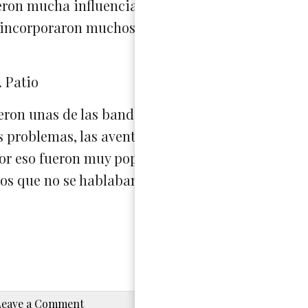
eron mucha influencia de bandas Americanos, Ca
es incorporaron muchos himnos mexicanos en sus 
. Patio
ron unas de las bandas más influyentes en el Ro
s problemas, las aventuras y la belleza de una so
or eso fueron muy populares con la juventud de M
 los que no se hablaban a menudo.
Leave a Comment