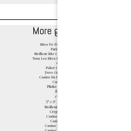
More great reads
Sites De Paris Sportifs Belgique
Paris Sportif Belge
Meilleur Site Casino En Ligne Belgique
Tous Les Sites De Paris Sportifs Belgique
Casino App
Poker Online Migliori Siti
Dove Giocare Crazy Time
Casino En Ligne Sans Document
Casino En Ligne
Plinko Argent Réel Avis
파워볼사이트
バカラ カジノ
ブック メーカー おすすめ
Meilleurs Casino En Ligne
Crypto Scommesse
Casino En Ligne Cresus
Casino Sans Depot
Casino Bonus Sans Depot
Casino Bonus Sans Depot