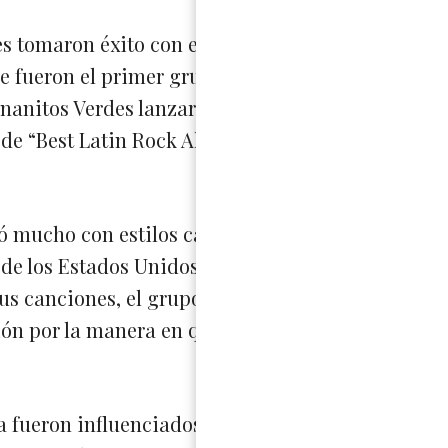
s tomaron éxito con el pop-rock en Latinoaméric
e fueron el primer grupo Argentino que firmó co
nanitos Verdes lanzaron el álbum Tracción Acúst
de “Best Latin Rock Album”.
 mucho con estilos caribeños también con el po
 de los Estados Unidos con el éxito “La Negra Tom
 canciones, el grupo fue criticado y echo de me
ón por la manera en que se vestían
a fueron influenciados por bandas como “The Cla