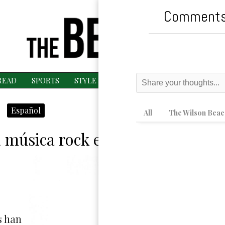
Comments
READ
SPORTS
STYLE
ESPAÑOL
MAGAZINE
MU
Español
All
The Wilson Beac
la música rock en español
s han