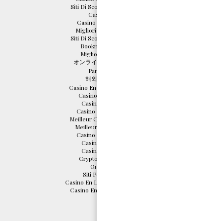
Siti Di Scommesse Non Aams
Casino En Ligne
Casino Italiani Non Aams
Migliori Casino Non Aams
Siti Di Scommesse Non Aams
Bookmaker Non Aams
Migliori Casino Online
オンライン カジノ 仮想通貨
Parier En Crypto
해외 카지노 사이트
Casino En Ligne Français 2026
Casino En Ligne France
Casino En Ligne 2026
Casino En Ligne Français
Meilleur Casino En Ligne 2026
Meilleurs Casino En Ligne
Casino En Ligne Français
Casino Online France
Casino Online France
Crypto Casino Malaysia
Online Casinos
Siti Poker Non Aams
Casino En Ligne Sans Vérification
Casino En Ligne France Légal