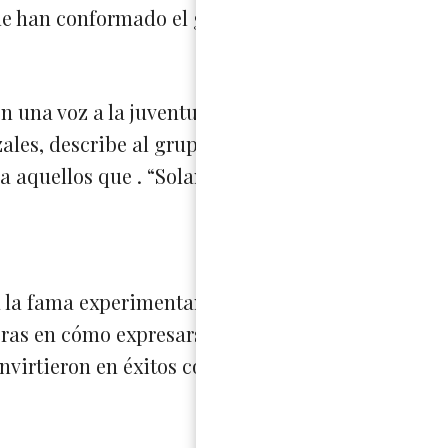
ue han conformado el género.
on una voz a la juventud durante una dura dictad
zales, describe al grupo “ Nada nos representa, n
iera aquellos que . “Solamente hacemos música qu
 la fama experimentando con ska, reggae, soul, n
eras en cómo expresarse fue con el tipo de ropa 
convirtieron en éxitos con Persiana Americana en