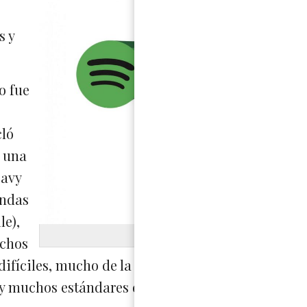
s y
o fue
cló
s una
eavy
andas
le),
Gráfica po
uchos
fíciles, mucho de la juventud en esa época usab
 y muchos estándares de sociedades.