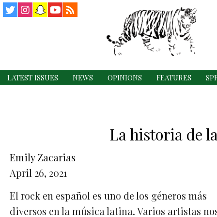
Twitter
Instagram
Snapchat
YouTube
RSS
Feed
LATEST ISSUES
NEWS
OPINIONS
FEATURES
SP
La historia de 
Emily Zacarias
April 26, 2021
El rock en español es uno de los géneros más
diversos en la música latina. Varios artistas no