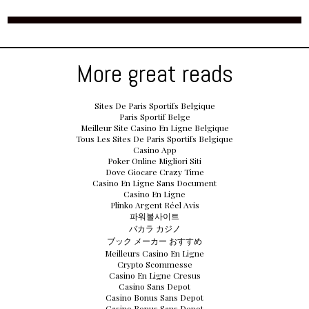
More great reads
Sites De Paris Sportifs Belgique
Paris Sportif Belge
Meilleur Site Casino En Ligne Belgique
Tous Les Sites De Paris Sportifs Belgique
Casino App
Poker Online Migliori Siti
Dove Giocare Crazy Time
Casino En Ligne Sans Document
Casino En Ligne
Plinko Argent Réel Avis
파워볼사이트
バカラ カジノ
ブック メーカー おすすめ
Meilleurs Casino En Ligne
Crypto Scommesse
Casino En Ligne Cresus
Casino Sans Depot
Casino Bonus Sans Depot
Casino Bonus Sans Depot