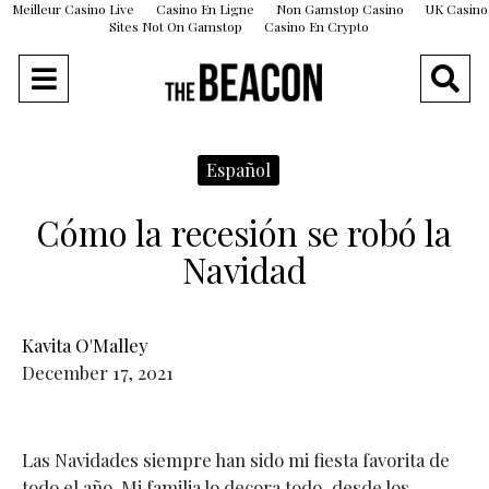
Meilleur Casino Live
Casino En Ligne
Non Gamstop Casino
UK Casino
Sites Not On Gamstop
Casino En Crypto
Español
Cómo la recesión se robó la
Navidad
Kavita O'Malley
December 17, 2021
Las Navidades siempre han sido mi fiesta favorita de
todo el año. Mi familia lo decora todo, desde los