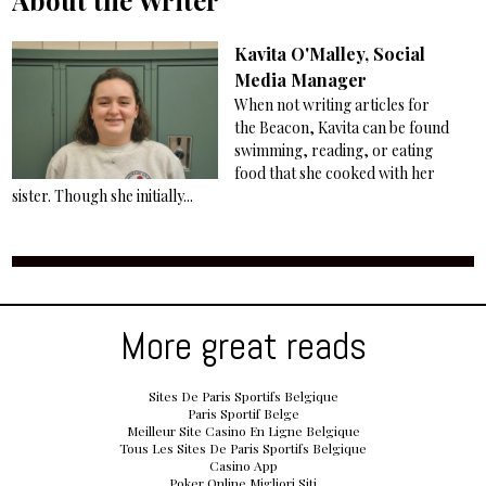
About the Writer
Kavita O'Malley, Social
Media Manager
When not writing articles for
the Beacon, Kavita can be found
swimming, reading, or eating
food that she cooked with her
sister. Though she initially...
More great reads
Sites De Paris Sportifs Belgique
Paris Sportif Belge
Meilleur Site Casino En Ligne Belgique
Tous Les Sites De Paris Sportifs Belgique
Casino App
Poker Online Migliori Siti