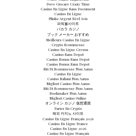
Dove Giocare Crazy Time
Casino En Ligne Sans Document
Casino En Ligne
Plinko Argent Réel Avis
파워볼사이트
バカラ カジノ
ブック メーカー おすすめ
Meilleurs Casino En Ligne
Crypto Scommesse
Casino En Ligne Cresus
Casino Sans Depot
Casino Bonus Sans Depot
Casino Bonus Sans Depot
Siti Di Scommesse Non Aams
Casino En Ligne
Casino Italiani Non Aams
Migliori Casino Non Aams
Siti Di Scommesse Non Aams
Bookmaker Non Aams
Migliori Casino Online
オンライン カジノ 仮想通貨
Parier En Crypto
해외 카지노 사이트
Casino En Ligne Français 2026
Casino En Ligne France
Casino En Ligne 2026
Casino En Ligne Français