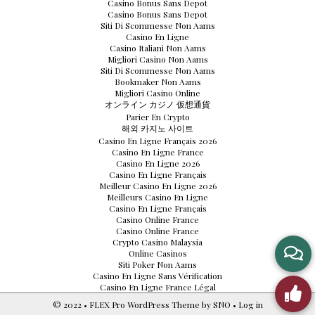
Casino Bonus Sans Depot
Casino Bonus Sans Depot
Siti Di Scommesse Non Aams
Casino En Ligne
Casino Italiani Non Aams
Migliori Casino Non Aams
Siti Di Scommesse Non Aams
Bookmaker Non Aams
Migliori Casino Online
オンライン カジノ 仮想通貨
Parier En Crypto
해외 카지노 사이트
Casino En Ligne Français 2026
Casino En Ligne France
Casino En Ligne 2026
Casino En Ligne Français
Meilleur Casino En Ligne 2026
Meilleurs Casino En Ligne
Casino En Ligne Français
Casino Online France
Casino Online France
Crypto Casino Malaysia
Online Casinos
Siti Poker Non Aams
Casino En Ligne Sans Vérification
Casino En Ligne France Légal
© 2022 •
FLEX Pro WordPress Theme
by
SNO
•
Log in