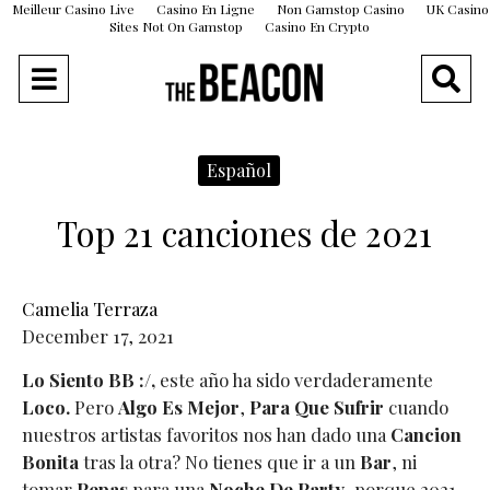
Meilleur Casino Live
Casino En Ligne
Non Gamstop Casino
UK Casino
Sites Not On Gamstop
Casino En Crypto
Español
Top 21 canciones de 2021
Camelia Terraza
December 17, 2021
Lo Siento BB :/,
este año ha sido verdaderamente
Loco.
Pero
Algo Es Mejor
,
Para Que Sufrir
cuando
nuestros artistas favoritos nos han dado una
Cancion
Bonita
tras la otra? No tienes que ir a un
Bar
, ni
tomar
Pepas
para una
Noche De Party
, porque 2021