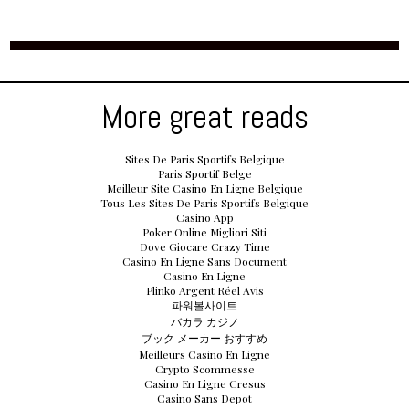
More great reads
Sites De Paris Sportifs Belgique
Paris Sportif Belge
Meilleur Site Casino En Ligne Belgique
Tous Les Sites De Paris Sportifs Belgique
Casino App
Poker Online Migliori Siti
Dove Giocare Crazy Time
Casino En Ligne Sans Document
Casino En Ligne
Plinko Argent Réel Avis
파워볼사이트
バカラ カジノ
ブック メーカー おすすめ
Meilleurs Casino En Ligne
Crypto Scommesse
Casino En Ligne Cresus
Casino Sans Depot