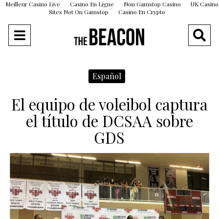
Meilleur Casino Live
Casino En Ligne
Non Gamstop Casino
UK Casino
Sites Not On Gamstop
Casino En Crypto
Español
El equipo de voleibol captura
el título de DCSAA sobre
GDS