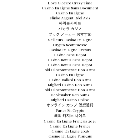
Dove Giocare Crazy Time
Casino En Ligne Sans Document
Casino En Ligne
Plinko Argent Réel Avis
파워볼사이트
バカラ カジノ
ブック メーカー おすすめ
Meilleurs Casino En Ligne
Crypto Scommesse
Casino En Ligne Cresus
Casino Sans Depot
Casino Bonus Sans Depot
Casino Bonus Sans Depot
Siti Di Scommesse Non Aams
Casino En Ligne
Casino Italiani Non Aams
Migliori Casino Non Aams
Siti Di Scommesse Non Aams
Bookmaker Non Aams
Migliori Casino Online
オンライン カジノ 仮想通貨
Parier En Crypto
해외 카지노 사이트
Casino En Ligne Français 2026
Casino En Ligne France
Casino En Ligne 2026
Casino En Ligne Français