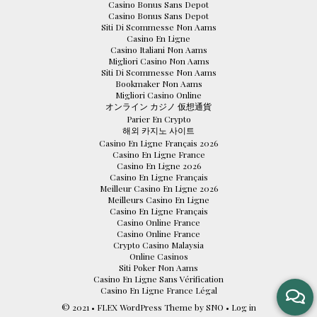
Casino Bonus Sans Depot
Casino Bonus Sans Depot
Siti Di Scommesse Non Aams
Casino En Ligne
Casino Italiani Non Aams
Migliori Casino Non Aams
Siti Di Scommesse Non Aams
Bookmaker Non Aams
Migliori Casino Online
オンライン カジノ 仮想通貨
Parier En Crypto
해외 카지노 사이트
Casino En Ligne Français 2026
Casino En Ligne France
Casino En Ligne 2026
Casino En Ligne Français
Meilleur Casino En Ligne 2026
Meilleurs Casino En Ligne
Casino En Ligne Français
Casino Online France
Casino Online France
Crypto Casino Malaysia
Online Casinos
Siti Poker Non Aams
Casino En Ligne Sans Vérification
Casino En Ligne France Légal
© 2021 •
FLEX WordPress Theme
by
SNO
•
Log in