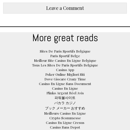
Leave a Comment
More great reads
Sites De Paris Sportifs Belgique
Paris Sportif Belge
Meilleur Site Casino En Ligne Belgique
Tous Les Sites De Paris Sportifs Belgique
Casino App
Poker Online Migliori Siti
Dove Giocare Crazy Time
Casino En Ligne Sans Document
Casino En Ligne
Plinko Argent Réel Avis
파워볼사이트
バカラ カジノ
ブック メーカー おすすめ
Meilleurs Casino En Ligne
Crypto Scommesse
Casino En Ligne Cresus
Casino Sans Depot